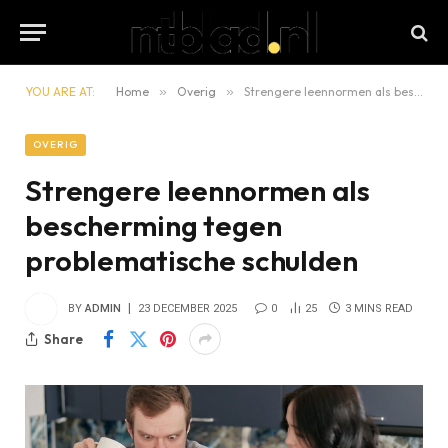
YOU ARE AT:
Home
»
Overig
»
Strengere leennormen als bescherming tegen problematische schulden
OVERIG
Strengere leennormen als
bescherming tegen
problematische schulden
BY
ADMIN
23 DECEMBER 2025
0
25
3 MINS READ
Share