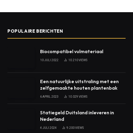
POPULAIRE BERICHTEN
Biocompatibel vulmateriaal
10 JULI 2022
10.210
VIEWS
Een natuurlijke uitstraling met een
zelfgemaakte houten plantenbak
6 APRIL 2023
10.029
VIEWS
Statiegeld Duitsland inleveren in
Nederland
4 JULI 2024
9.200
VIEWS