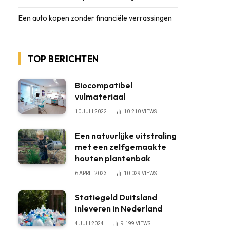
Een auto kopen zonder financiële verrassingen
TOP BERICHTEN
Biocompatibel
vulmateriaal
10 JULI 2022
10.210
VIEWS
Een natuurlijke uitstraling
met een zelfgemaakte
houten plantenbak
6 APRIL 2023
10.029
VIEWS
Statiegeld Duitsland
inleveren in Nederland
4 JULI 2024
9.199
VIEWS