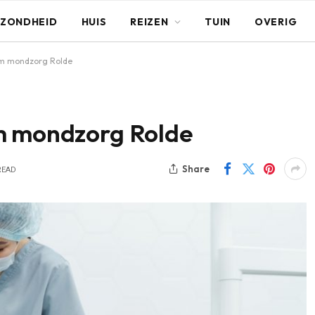
ZONDHEID
HUIS
REIZEN
TUIN
OVERIG
um mondzorg Rolde
m mondzorg Rolde
Share
READ