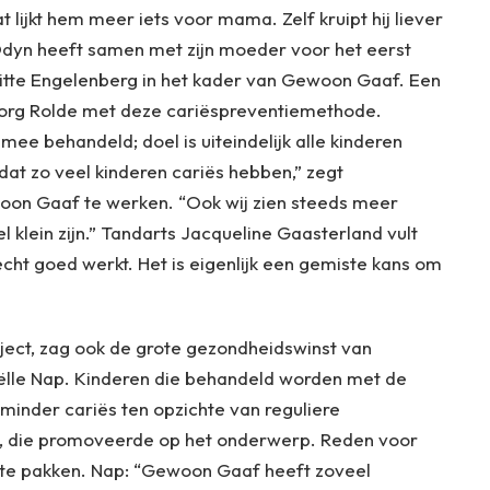
t lijkt hem meer iets voor mama. Zelf kruipt hij liever
Odyn heeft samen met zijn moeder voor het eerst
igitte Engelenberg in het kader van Gewoon Gaaf. Een
org Rolde met deze cariëspreventiemethode.
mee behandeld; doel is uiteindelijk alle kinderen
dat zo veel kinderen cariës hebben,” zegt
on Gaaf te werken. “Ook wij zien steeds meer
el klein zijn.” Tandarts Jacqueline Gaasterland vult
ht goed werkt. Het is eigenlijk een gemiste kans om
oject, zag ook de grote gezondheidswinst van
ëlle Nap. Kinderen die behandeld worden met de
minder cariës ten opzichte van reguliere
e, die promoveerde op het onderwerp. Reden voor
p te pakken. Nap: “Gewoon Gaaf heeft zoveel