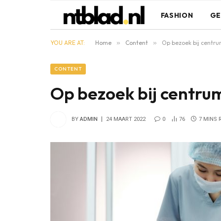
FASHION
GE
YOU ARE AT:
Home
»
Content
»
Op bezoek bij centr
CONTENT
Op bezoek bij centru
BY
ADMIN
24 MAART 2022
0
76
7 MINS 