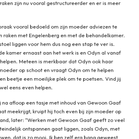
raken zijn nu vooral gestructureerder en er is meer
spraak vooral bedoeld om zijn moeder adviezen te
en raken met Engelenberg en met de behandelkamer.
stoel liggen voor hem dus nog een stap te ver is.
 de kamer ernaast aan het werk is en Odyn al vanaf
te helpen. Meteen is merkbaar dat Odyn ook haar
s moeder op schoot en vraagt Odyn om te helpen
een beetje een moeilijke plek om te poetsen. Vind jij
 wel eens even helpen.
ij na afloop een tasje met inhoud van Gewoon Gaaf
meekrijgt, kruipt hij toch even bij zijn moeder op
and, later: “Werken met Gewoon Gaaf geeft zo veel
iteindelijk ontspannen gaat liggen, zoals Odyn, met
uwen, dat is zo mooi. Ik ben zelf erg bang geweest