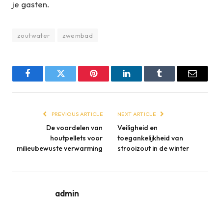
je gasten.
zoutwater
zwembad
Facebook
Twitter
Pinterest
LinkedIn
Tumblr
Email
PREVIOUS ARTICLE
NEXT ARTICLE
De voordelen van
Veiligheid en
houtpellets voor
toegankelijkheid van
milieubewuste verwarming
strooizout in de winter
admin