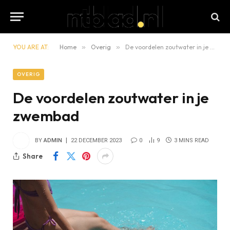
YOU ARE AT:
Home
»
Overig
»
De voordelen zoutwater in je zwembad
OVERIG
De voordelen zoutwater in je
zwembad
BY
ADMIN
22 DECEMBER 2023
0
9
3 MINS READ
Share