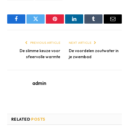
Facebook
Twitter
Pinterest
LinkedIn
Tumblr
Email
PREVIOUS ARTICLE
NEXT ARTICLE
De slimme keuze voor
De voordelen zoutwater in
sfeervolle warmte
je zwembad
admin
RELATED
POSTS