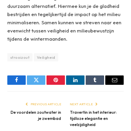
duurzaam alternatief. Hiermee kun je de gladheid
bestrijden en tegelijkertijd de impact op het milieu
minimaliseren. Samen kunnen we streven naar een
evenwicht tussen veiligheid en milieubewustzijn
tijdens de wintermaanden.
strooizout
Veiligheid
Facebook
Twitter
Pinterest
LinkedIn
Tumblr
Email
PREVIOUS ARTICLE
NEXT ARTICLE
De voordelen zoutwater in
Travertin in het interieur:
je zwembad
tijdloze elegantie en
veelzijdigheid