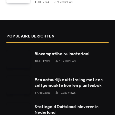
4 JULI 2024
9.200
VIEWS
POPULAIRE BERICHTEN
Biocompatibel vulmateriaal
10 JULI 2022
10.210
VIEWS
Een natuurlijke uitstraling met een
zelfgemaakte houten plantenbak
6 APRIL 2023
10.029
VIEWS
Statiegeld Duitsland inleveren in
Nederland