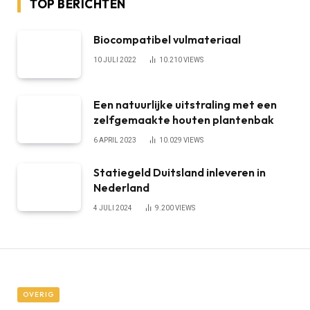
TOP BERICHTEN
Biocompatibel vulmateriaal
10 JULI 2022
10.210
VIEWS
Een natuurlijke uitstraling met een
zelfgemaakte houten plantenbak
6 APRIL 2023
10.029
VIEWS
Statiegeld Duitsland inleveren in
Nederland
4 JULI 2024
9.200
VIEWS
OVERIG