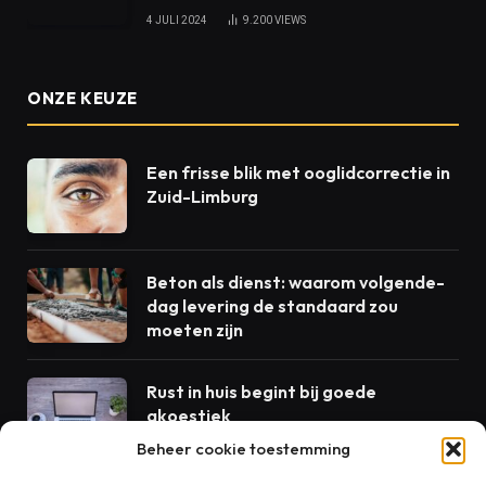
4 JULI 2024
9.200
VIEWS
ONZE KEUZE
Een frisse blik met ooglidcorrectie in
Zuid-Limburg
Beton als dienst: waarom volgende-
dag levering de standaard zou
moeten zijn
Rust in huis begint bij goede
akoestiek
Beheer cookie toestemming