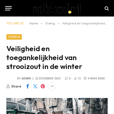
YOU ARE AT:
Home
»
Overig
»
Veiligheid en toegankelijkheid van strooizout in de winter
OVERIG
Veiligheid en
toegankelijkheid van
strooizout in de winter
BY
ADMIN
22 DECEMBER 2023
0
15
4 MINS READ
Share