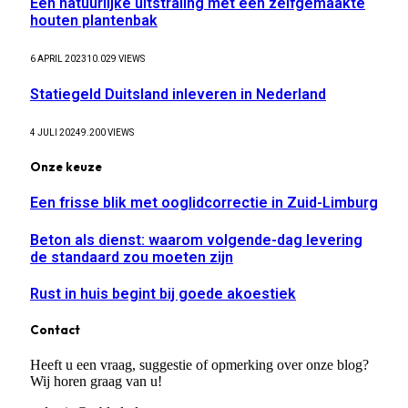
Een natuurlijke uitstraling met een zelfgemaakte
houten plantenbak
6 APRIL 2023
10.029
VIEWS
Statiegeld Duitsland inleveren in Nederland
4 JULI 2024
9.200
VIEWS
Onze keuze
Een frisse blik met ooglidcorrectie in Zuid-Limburg
Beton als dienst: waarom volgende-dag levering
de standaard zou moeten zijn
Rust in huis begint bij goede akoestiek
Contact
Heeft u een vraag, suggestie of opmerking over onze blog?
Wij horen graag van u!