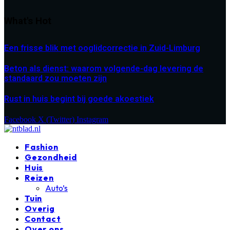
What's Hot
Een frisse blik met ooglidcorrectie in Zuid-Limburg
Beton als dienst: waarom volgende-dag levering de
standaard zou moeten zijn
Rust in huis begint bij goede akoestiek
Facebook
X (Twitter)
Instagram
Fashion
Gezondheid
Huis
Reizen
Auto’s
Tuin
Overig
Contact
Over ons