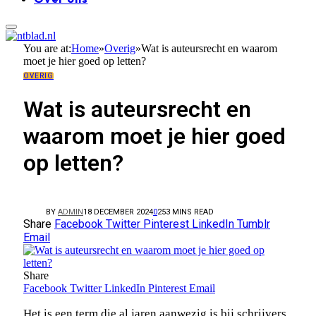
You are at:
Home
»
Overig
»
Wat is auteursrecht en waarom
moet je hier goed op letten?
OVERIG
Wat is auteursrecht en
waarom moet je hier goed
op letten?
BY
ADMIN
18 DECEMBER 2024
0
25
3 MINS READ
Share
Facebook
Twitter
Pinterest
LinkedIn
Tumblr
Email
Share
Facebook
Twitter
LinkedIn
Pinterest
Email
Het is een term die al jaren aanwezig is bij schrijvers,