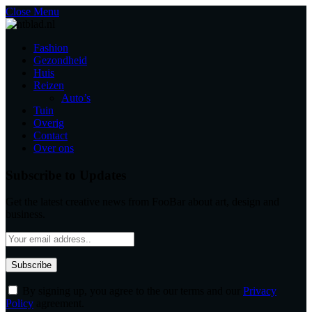
Close Menu
Fashion
Gezondheid
Huis
Reizen
Auto’s
Tuin
Overig
Contact
Over ons
Subscribe to Updates
Get the latest creative news from FooBar about art, design and
business.
By signing up, you agree to the our terms and our
Privacy
Policy
agreement.