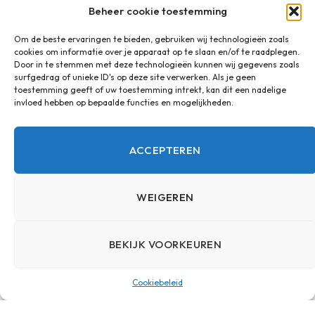
Beheer cookie toestemming
BY
ADMIN
5 DECEMBER 2024
Om de beste ervaringen te bieden, gebruiken wij technologieën zoals
cookies om informatie over je apparaat op te slaan en/of te raadplegen.
Door in te stemmen met deze technologieën kunnen wij gegevens zoals
surfgedrag of unieke ID's op deze site verwerken. Als je geen
toestemming geeft of uw toestemming intrekt, kan dit een nadelige
invloed hebben op bepaalde functies en mogelijkheden.
ACCEPTEREN
WEIGEREN
BEKIJK VOORKEUREN
Cookiebeleid
5 tips om schadeclaims als
ondernemer te